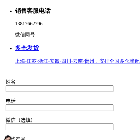
销售客服电话
13817662796
微信同号
多仓发货
上海-江苏-浙江-安徽-四川-云南-贵州，安排全国多仓就
姓名
电话
微信（选填）
咨询产品