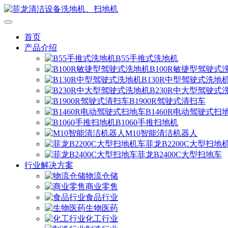
首页
产品介绍
B55手推式洗地机
B100R敏捷型驾驶式
B130R中型驾驶式洗地
B230R中大型驾驶式
B1900R驾驶式清扫车
B1460R电动驾驶式扫
B1060手推扫地机
M10智能清洁机器人
菲龙B2200C大型扫地
菲龙B2400C大型扫地车
行业解决方案
物流仓储
商业零售
食品行业
生物医药
化工行业