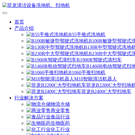
首页
产品介绍
B55手推式洗地机
B100R敏捷型驾驶式
B130R中型驾驶式洗地
B230R中大型驾驶式
B1900R驾驶式清扫车
B1460R电动驾驶式扫
B1060手推扫地机
M10智能清洁机器人
菲龙B2200C大型扫地
菲龙B2400C大型扫地车
行业解决方案
物流仓储
商业零售
食品行业
生物医药
化工行业